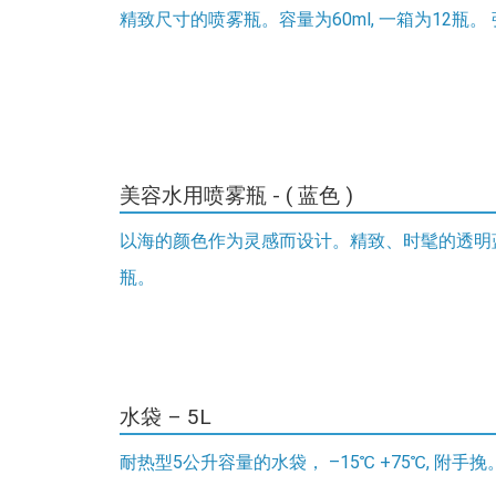
精致尺寸的喷雾瓶。容量为60ml, 一箱为12瓶。
美容水用喷雾瓶 - ( 蓝色 )
以海的颜色作为灵感而设计。精致、时髦的透明蓝色喷
瓶。
水袋 – 5L
耐热型5公升容量的水袋， –15℃ +75℃, 附手挽